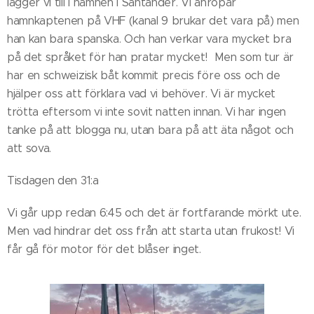
lägger vi till i hamnen i Santander. Vi anropar
hamnkaptenen på VHF (kanal 9 brukar det vara på) men
han kan bara spanska. Och han verkar vara mycket bra
på det språket för han pratar mycket! Men som tur är
har en schweizisk båt kommit precis före oss och de
hjälper oss att förklara vad vi behöver. Vi är mycket
trötta eftersom vi inte sovit natten innan. Vi har ingen
tanke på att blogga nu, utan bara på att äta något och
att sova.
Tisdagen den 31:a
Vi går upp redan 6:45 och det är fortfarande mörkt ute.
Men vad hindrar det oss från att starta utan frukost! Vi
får gå för motor för det blåser inget.