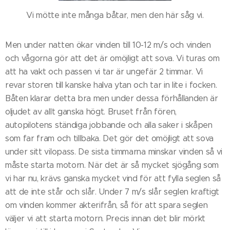
Vi mötte inte många båtar, men den här såg vi.
Men under natten ökar vinden till 10-12 m/s och vinden
och vågorna gör att det är omöjligt att sova. Vi turas om
att ha vakt och passen vi tar är ungefär 2 timmar. Vi
revar storen till kanske halva ytan och tar in lite i focken.
Båten klarar detta bra men under dessa förhållanden är
oljudet av allt ganska högt. Bruset från fören,
autopilotens ständiga jobbande och alla saker i skåpen
som far fram och tillbaka. Det gör det omöjligt att sova
under sitt vilopass. De sista timmarna minskar vinden så vi
måste starta motorn. När det är så mycket sjögång som
vi har nu, krävs ganska mycket vind för att fylla seglen så
att de inte står och slår. Under 7 m/s slår seglen kraftigt
om vinden kommer akterifrån, så för att spara seglen
väljer vi att starta motorn. Precis innan det blir mörkt