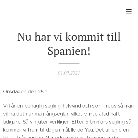
Nu har vi kommit till
Spanien!
01.09.2021
Onsdagen den 25:e
Vi får en behaglig segling, halvvind och slör. Precis så man
vill ha det när man långseglar, vilket vi inte alltid haft
tidigare. Så vi njuter verkligen. Efter 5 timmars segling så
kommer vi fram till dagen mål, Ile de Yeu. Det är en ö en
bit ut från kusten. När vi kommer in i hamnen är det