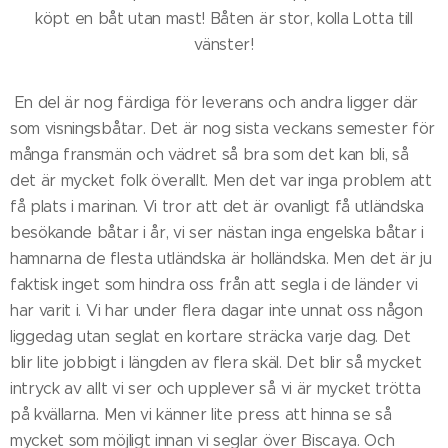
köpt en båt utan mast! Båten är stor, kolla Lotta till
vänster!
En del är nog färdiga för leverans och andra ligger där
som visningsbåtar. Det är nog sista veckans semester för
många fransmän och vädret så bra som det kan bli, så
det är mycket folk överallt. Men det var inga problem att
få plats i marinan. Vi tror att det är ovanligt få utländska
besökande båtar i år, vi ser nästan inga engelska båtar i
hamnarna de flesta utländska är holländska. Men det är ju
faktisk inget som hindra oss från att segla i de länder vi
har varit i. Vi har under flera dagar inte unnat oss någon
liggedag utan seglat en kortare sträcka varje dag. Det
blir lite jobbigt i längden av flera skäl. Det blir så mycket
intryck av allt vi ser och upplever så vi är mycket trötta
på kvällarna. Men vi känner lite press att hinna se så
mycket som möjligt innan vi seglar över Biscaya. Och