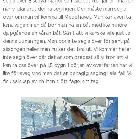
segla över Biscaya. Något som skapat lite fjärilar i magen
när vi planerat denna seglingen. Den måste man segla
över om man vill komma till Medelhavet. Man kan även ta
kanalvägen men då bör man ha en båt med lite mindre
djupgående än våran båt. Samt att vi kanske ville just ta
denna utmaningen. Man bör inte segla över för sent på
säsongen heller men nu ser det bra ut. Vi kommer heller
inte segla över där det är som bredast så vi tror att vi
kan ta oss över på 1,5 dygn. I början av överfarten har vi
lite för svag vind men det är behaglig segling i alla fall. Vi
fick sällskap av en liten trött fågel ett tag,