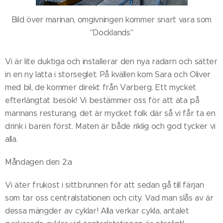
Bild över marinan, omgivningen kommer snart vara som
"Docklands"
Vi är lite duktiga och installerar den nya radarn och sätter
in en ny latta i storseglet. På kvällen kom Sara och Oliver
med bil, de kommer direkt från Varberg. Ett mycket
efterlängtat besök! Vi bestämmer oss för att äta på
marinans resturang, det är mycket folk där så vi får ta en
drink i baren först. Maten är både riklig och god tycker vi
alla.
Måndagen den 2:a
Vi äter frukost i sittbrunnen för att sedan gå till färjan
som tar oss centralstationen och city. Vad man slås av är
dessa mängder av cyklar! Alla verkar cykla, antalet