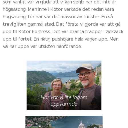
som vanligt var vi glada att vi kan segla när det inte är
högsäsong. Men inne i Kotor verkade det redan vara
högsäsong, för här var det massor av turister. En så
trevlig liten gammal stad. Det första vi gjorde var att gå
upp till Kotor Fortress. Det var branta trappor i zickzack
upp till fortet. En riktig pulshöjare hela vägen upp. Men
väl här uppe var utsikten hänförande.
Här var vi lite lagom
uppvärmda