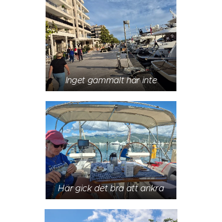
Inget gammalt här inte
Här gick det bra att ankra