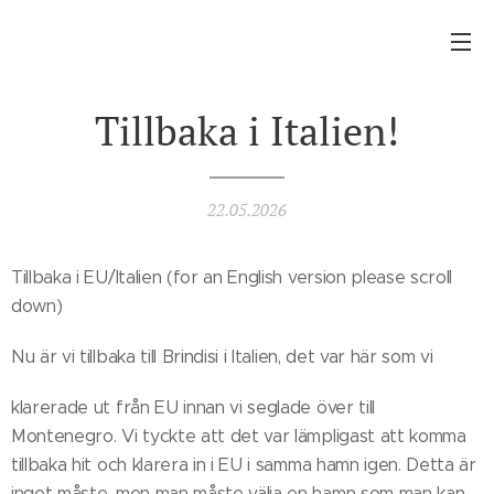
Tillbaka i Italien!
22.05.2026
Tillbaka i EU/Italien (for an English version please scroll
down)
Nu är vi tillbaka till Brindisi i Italien, det var här som vi
klarerade ut från EU innan vi seglade över till
Montenegro. Vi tyckte att det var lämpligast att komma
tillbaka hit och klarera in i EU i samma hamn igen. Detta är
inget måste, men man måste välja en hamn som man kan