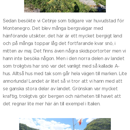
Sedan besökte vi Cetinje som tidigare var huvudstad för
Montenegro. Det blev många bergsvägar med
hänförande utsikter, det här är ett mycket bergigt land
och på många toppar låg det fortfarande kvar snö, i
mitten av maj. Det finns även några skidsportorter men vi
hann inte besöka någon. Men i den norra delen av landet
som troligtvis har snö var det vanligt med så kallade A-
hus. Alltså hus med tak som går hela vägen till marken. Lite
annorlunda! Landet är litet så vi tror att vi hann med att
se ganska stora delar av landet. Grönskan var mycket
kraftig, troligtvis gör bergen och närheten till havet att
det regnar lite mer här än till exempel i Italien.