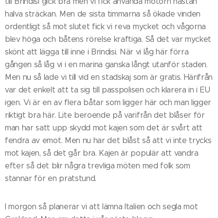
till Brindisi gick bra men vi fick använda motorn nästan
halva sträckan. Men de sista timmarna så ökade vinden
ordentligt så mot slutet fick vi reva mycket och vågorna
blev höga och båtens rörelse kraftiga. Så det var mycket
skönt att lägga till inne i Brindisi. När vi låg här förra
gången så låg vi i en marina ganska långt utanför staden.
Men nu så lade vi till vid en stadskaj som är gratis. Härifrån
var det enkelt att ta sig till passpolisen och klarera in i EU
igen. Vi är en av flera båtar som ligger här och man ligger
riktigt bra här. Lite beroende på varifrån det blåser för
man har satt upp skydd mot kajen som det är svårt att
fendra av emot. Men nu har det blåst så att vi inte trycks
mot kajen, så det går bra. Kajen är populär att vandra
efter så det blir några trevliga möten med folk som
stannar för en pratstund.
I morgon så planerar vi att lämna Italien och segla mot