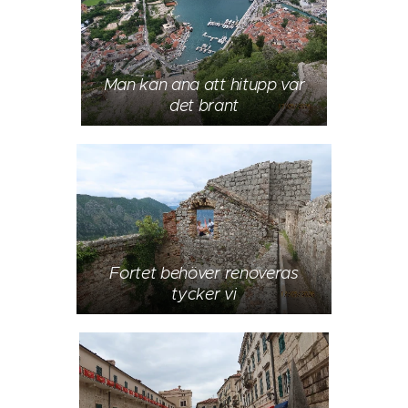
Man kan ana att hitupp var
det brant
Fortet behöver renoveras
tycker vi