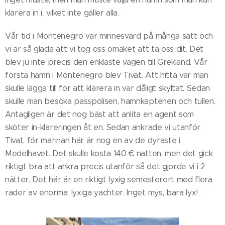
klarera in i, vilket inte gäller alla.
Vår tid i Montenegro var minnesvärd på många sätt och
vi är så glada att vi tog oss omaket att ta oss dit. Det
blev ju inte precis den enklaste vägen till Grekland. Vår
första hamn i Montenegro blev Tivat. Att hitta var man
skulle lägga till för att klarera in var dåligt skyltat. Sedan
skulle man besöka passpolisen, hamnkaptenen och tullen.
Antagligen är det nog bäst att anlita en agent som
sköter in-klareringen åt en. Sedan ankrade vi utanför
Tivat, för marinan här är nog en av de dyraste i
Medelhavet. Det skulle kosta 140 € natten, men det gick
riktigt bra att ankra precis utanför så det gjorde vi i 2
nätter. Det här är en riktigt lyxig semesterort med flera
rader av enorma, lyxiga yachter. Inget mys, bara lyx!