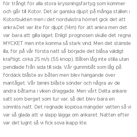
för trångt för alla stora kryssningsfartyg som kommer
och går till Kotor. Det är ganska djupt på många ställen i
Kotorbukten men i det nordvästra hörnet gick det att
ankra.Det var lite för djupt (14m) för att ankra men det
var bara att gilla läget. Enligt prognosen skulle det regna
MYCKET men inte komma så stark vind. Men det stämde
illa, för på vår första natt så började det blåsa väldigt
kraftigt, cirka 25 m/s (55 knop). Båten låg inte stilla utan
pendlade från sida till sida. Vår gummibåt som låg på
fördäck blåste av båten men blev hängande över
mantåget. Vår bimini blåste sönder och några av de
andra båtarna i viken draggade. Men vårt Delta ankare
satt som berget som tur var, så det blev bara en
sömnlös natt. Det regnade kopiösa mängder vatten så vi
var så glada att vi slapp lägga om ankaret. Natten efter
var det lugnt så vi fick sova ikapp lite.