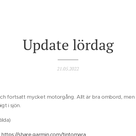
Update lördag
21.05.2022
och fortsatt mycket motorgång. Allt är bra ombord, men d
t i sjön.
ilda)
:
https://share.garmin.com/tintomara